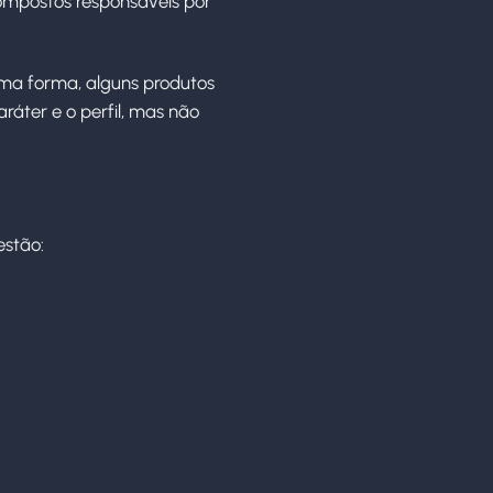
ompostos responsáveis por
ma forma, alguns produtos
áter e o perfil, mas não
estão: