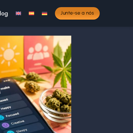
log
Junte-se a nós